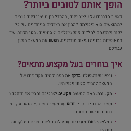
הופך אותם לטובים ביותר?
כאשר מדברים על עיצוב פנים, ההבדל בין מעצבי פנים טובים
לממוצעים הוא ביכולתם להבין את הצרכים הייחודיים של כל
לקוח ולתרגמם לחללים פונקציונליים ואסתטיים. בגני תקווה, עיר
המאופיינת בבנייה ועיצוב מודרניים,
חפשו
את המעצב הנכון
עבורכם.
איך בוחרים בעל מקצוע מתאים?
ניסיון ופורטפוליו:
בדקו
את הפרויקטים הקודמים של
המעצב להבנת סגנונו ויכולותיו.
תקשורת: האם המעצב
מקשיב
לצרכיכם ומבין את חזונכם?
תואר אקדמי ורישוי:
וודאו
שהמעצב הוא בעל תואר אקדמי
בתחום ורישוי מתאים.
המלצות:
בחרו
מעצבים שקיבלו המלצות חיוביות מלקוחות
קודמים.