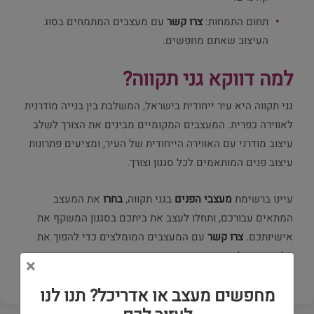
תחום התמחות:
צרו קשר
עם מעצבים המתמחים בסוג
העיצוב שאתם מחפשים.
למה דווקא גני תקווה?
גני תקווה היא עיר ייחודית בישראל, המשלבת בין בנייה מודרנית
לאווירה כפרית. המעצבים המקומיים מבינים את הצורך לשלב
עיצוב מודרני עם האווירה הייחודית של העיר, ומציעים פתרונות
עיצוב פנים המותאמים לכל סגנון וצורך.
עיינו ברשימת
מעצבי הפנים
בגני תקווה,
בחרו
את המעצב
המתאים עבורכם, ותחלו לעצב את ביתכם בסגנון המשקף את
אישיותכם.
צרו קשר
עם המעצבים המומלצים כדי להפוך את
חלומותיכם למציאות.
×
מחפשים מעצב או אדריכל? תנו לנו